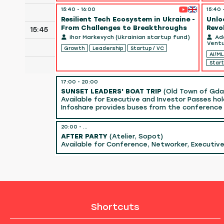
15:40 - 16:00
15:40 
Resilient Tech Ecosystem in Ukraine -
Unlo
From Challenges to Breakthroughs
Revo
15:45
Ihor Markevych (Ukrainian startup fund)
Ada
Ventu
Growth
Leadership
Startup / VC
AI/ML
Start
17:00 - 20:00
SUNSET LEADERS' BOAT TRIP
(Old Town of Gdan
Available for Executive and Investor Passes hol
Infoshare provides buses from the conference 
20:00 - ...
AFTER PARTY
(Atelier, Sopot)
Available for Conference, Networker, Executive
Shortcuts