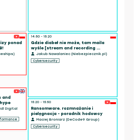
14:50 - 15:20
lizy ponad
Gdzie diabeł nie może, tam maila
B!
wyśle [stream and recording ...
ueships)
Jakub Nawalaniec (Niebezpiecznik.pl)
15:00 - 15
Cybersecurity
Choppin
Nicolas
Software
s and
15:20 - 15:50
 hype
Ransomware. rozmnażanie i
dl Digital
pielęgnacja - poradnik hodowcy
rformance
Maciej Broniarz (DeCode9 Group)
Cybersecurity