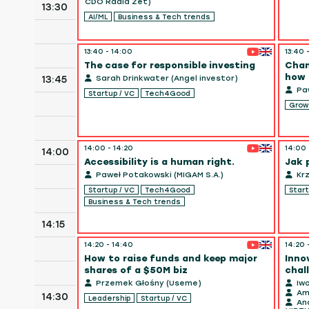
CDO Radia Zet)
13:30
AI/ML
Business & Tech trends
13:40 - 14:00
13:40 
The case for responsible investing
Chan
how 
13:45
Sarah Drinkwater (Angel investor)
Paw
Startup / VC
Tech4Good
Grow
14:00 - 14:20
14:00 
14:00
Accessibility is a human right.
Jak 
Paweł Potakowski (MIGAM S.A.)
Krz
Startup / VC
Tech4Good
Start
Business & Tech trends
14:15
14:20 - 14:40
14:20 
How to raise funds and keep major
Inno
shares of a $50M biz
chal
Przemek Głośny (Useme)
Iwo
Amm
14:30
Leadership
Startup / VC
Ana