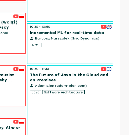
k (wciąż)
10:30 - 10:50
yscy
Incremental ML for real-time data
ional
Bartosz Marszalek (Grid Dynamics)
AI/ML
10:50 - 11:30
10:50 - 11:
 musisz
The Future of Java in the Cloud and
AI enha
by ...
on Premises
and Ope
Adam Bien (adam-bien.com)
Maciej 
Java
Software Architecture
AI/ML
J
y. AI w e-