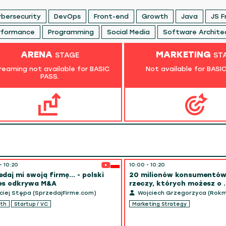
bersecurity
DevOps
Front-end
Growth
Java
JS 
rformance
Programming
Social Media
Software Archite
ARENA
MARKETING
STAGE
ST
reaming not available for BASIC
Not available for BASI
PASS.
- 10:20
10:00 - 10:20
daj mi swoją firmę... - polski
20 milionów konsumentów 
es odkrywa M&A
rzeczy, których możesz o ..
iej Stępa (SprzedajFirme.com)
Wojciech Grzegorzyca (Rok
th
Startup / VC
Marketing Strategy