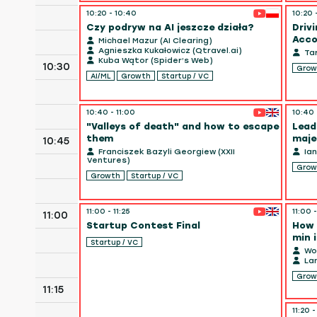
10:20 - 10:40
10:20 
Czy podryw na AI jeszcze działa?
Drivi
Acco
Michael Mazur (AI Clearing)
Agnieszka Kukałowicz (Qtravel.ai)
Tar
Kuba Wątor (Spider’s Web)
10:30
Grow
AI/ML
Growth
Startup / VC
10:40 - 11:00
10:40 
"Valleys of death" and how to escape
Lead
them
maje
10:45
Franciszek Bazyli Georgiew (XXII
Ian
Ventures)
Grow
Growth
Startup / VC
11:00 - 11:25
11:00 -
11:00
Startup Contest Final
How 
min i
Startup / VC
Woj
Lan
Grow
11:15
11:20 -