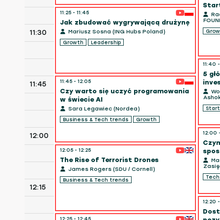
Star
11:25 - 11:45
Rad
FOUN
Jak zbudować wygrywającą drużynę
Grow
11:30
Mariusz Sosna (ING Hubs Poland)
Growth
Leadership
11:40 
5 gł
11:45 - 12:05
inve
11:45
Czy warto się uczyć programowania
Woj
Ashok
w świecie AI
Start
Sara Legawiec (Nordea)
Business & Tech trends
Growth
12:00 
12:00
Czym
12:05 - 12:25
spos
The Rise of Terrorist Drones
Mac
Zasię
James Rogers (SDU / Cornell)
Tec
Business & Tech trends
12:15
12:20 
Dost
12:25 - 12:45
pozy