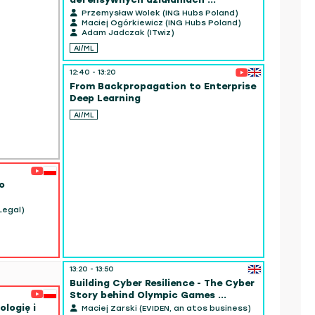
Przemysław Wolek (ING Hubs Poland)
Maciej Ogórkiewicz (ING Hubs Poland)
12:30 - 13:1
Adam Jadczak (ITwiz)
Doświad
AI/ML
OpenTel
...
12:40 - 13:20
Marcin 
From Backpropagation to Enterprise
DevOps
Deep Learning
AI/ML
o
Legal)
13:20 - 13:50
13:20 - 14:
Building Cyber Resilience - The Cyber
Hypergr
Story behind Olympic Games ...
Wojtek 
logię i
Maciej Zarski (EVIDEN, an atos business)
Software