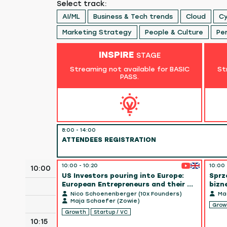
Select track:
AI/ML
Business & Tech trends
Cloud
Cy
Marketing Strategy
People & Culture
Pe
INSPIRE
STAGE
Streaming not available for BASIC
St
PASS.
8:00 - 14:00
ATTENDEES REGISTRATION
10:00 - 10:20
10:00 
10:00
US Investors pouring into Europe:
Sprze
European Entrepreneurs and their ...
bizn
Nico Schoenenberger (10x Founders)
Mac
Maja Schaefer (Zowie)
Grow
Growth
Startup / VC
10:15