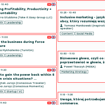
- 10:40
ng Profitability, Productivity +
10:25 - 10:45
untability
Inclusive marketing - języ
ra Stubbins (Take It Easy Group LLC)
obcy, który rozumieją wsz
th
Leadership
Tomasz Manikowski (inspirat
speaker)
Content
Social Media
- 11:00
 the business during force
ure
a Mykhailenko (Turnitin)
10:50 - 11:10
th
Leadership
Biznesowa głowa, czyli co
poprzestawiać w głowie, że
Paweł Tkaczyk (MIDEA)
 11:20
Marketing Strategy
to gain the power back within 5
n crisis situations? ...
tek Jurojc (Conscious Traveler)
a Jurojc (Conscious Moments)
th
Startup / VC
11:15 - 11:35
Uwaga, której potrzebujem
 11:40
commerce.