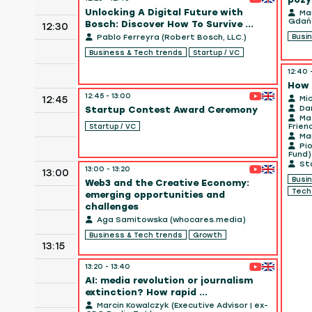
Unlocking A Digital Future with
Mar
Gdań
Bosch: Discover How To Survive ...
12:30
Busi
Pablo Ferreyra (Robert Bosch, LLC.)
Business & Tech trends
Startup / VC
12:40 
How 
12:45 - 13:00
12:45
Mich
Dan
Startup Contest Award Ceremony
Mat
Startup / VC
Frien
Mar
Pio
Fund)
Sta
13:00 - 13:20
13:00
Busi
Web3 and the Creative Economy:
Tec
emerging opportunities and
challenges
Aga Samitowska (whocares.media)
Business & Tech trends
Growth
13:15
13:20 - 13:40
AI: media revolution or journalism
extinction? How rapid ...
Marcin Kowalczyk (Executive Advisor | ex-