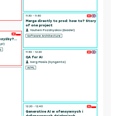
11:30 - 11:50
Merge directly to prod: how to? Story
of one project
Yauheni Pozdnyakov (Exadel)
11:40 - 12:
Software Architecture
czyżby?...
Effecti
Java/Ja
pl)
Develop
a
11:50 - 12:20
Reza R
QA for AI
Cloud
Serg Masís (Syngenta)
AI/ML
12:20 - 12:40
Generative AI w ofensywnych i
defensywnych działaniach ...