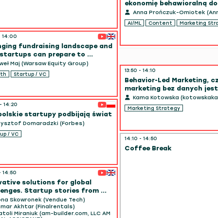
ekonomię behawioralną do 
Anna Prończuk-Omiotek (An
AI/ML
Content
Marketing Str
- 14:00
ging fundraising landscape and
startups can prepare to ...
eł Maj (Warsaw Equity Group)
13:50 - 14:10
th
Startup / VC
Behavior-Led Marketing, c
marketing bez danych jest j
Kama Kotowska (kotowskaka
- 14:20
Marketing Strategy
polskie startupy podbijają świat
ysztof Domaradzki (Forbes)
up / VC
14:10 - 14:50
Coffee Break
- 14:50
vative solutions for global
lenges. Startup stories from ...
na Skowronek (Vendue Tech)
ar Akhtar (Finalrentals)
toli Miraniuk (am-builder.com, LLC AM