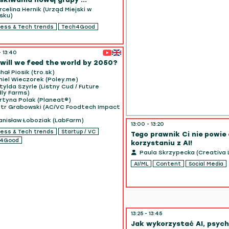
celina Hernik (Urząd Miejski w
sku)
ness & Tech trends
Tech4Good
- 13:40
will we feed the world by 2050?
ał Piosik (tro.sk)
iel Wieczorek (Poley.me)
ylda Szyrle (Listny Cud / Future
dly Farms)
tyna Polak (Planeat®)
tr Grabowski (AC/VC Foodtech Impact
nisław Łoboziak (LabFarm)
13:00 - 13:20
ness & Tech trends
Startup / VC
Tego prawnik Ci nie powie 
h4Good
korzystaniu z AI!
Paula Skrzypecka (Creativa 
AI/ML
Content
Social Media
13:25 - 13:45
Jak wykorzystać AI, psycho