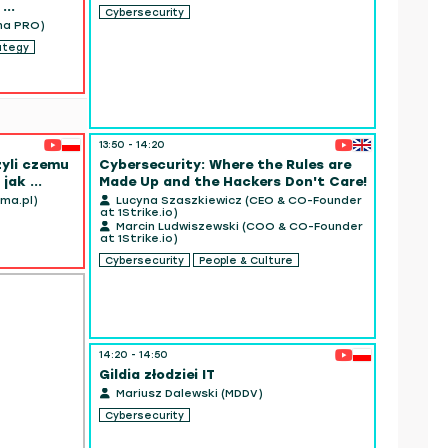
...
Cybersecurity
na PRO)
ategy
13:50 - 14:20
zyli czemu
Cybersecurity: Where the Rules are
ak ...
Made Up and the Hackers Don't Care!
ma.pl)
Lucyna Szaszkiewicz (CEO & CO-Founder
at 1Strike.io)
Marcin Ludwiszewski (COO & CO-Founder
at 1Strike.io)
Cybersecurity
People & Culture
14:10 - 14:
Maximiz
Masteri
Marcin
14:20 - 14:50
AI/ML
Gildia złodziei IT
Mariusz Dalewski (MDDV)
Cybersecurity