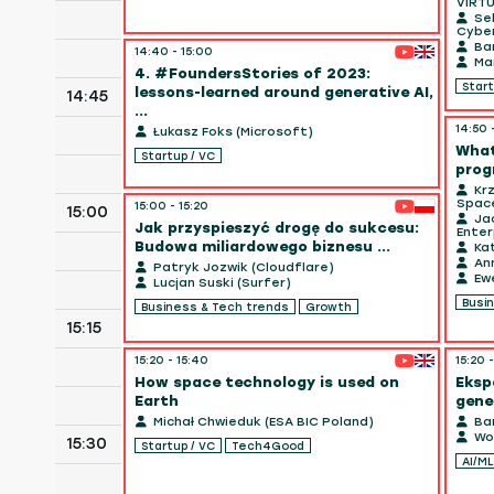
VIRTU
Seb
Cyber
Bar
14:40 - 15:00
Mar
4. #FoundersStories of 2023:
Start
lessons-learned around generative AI,
14:45
...
14:50 
Łukasz Foks (Microsoft)
What
Startup / VC
prog
Krz
Spac
15:00 - 15:20
15:00
Jac
Jak przyspieszyć drogę do sukcesu:
Enter
Budowa miliardowego biznesu ...
Kat
Anna
Patryk Jozwik (Cloudflare)
Ewe
Lucjan Suski (Surfer)
Busi
Business & Tech trends
Growth
15:15
15:20 - 15:40
15:20 
How space technology is used on
Eksp
Earth
gene
Michał Chwieduk (ESA BIC Poland)
Bar
Woj
15:30
Startup / VC
Tech4Good
AI/ML