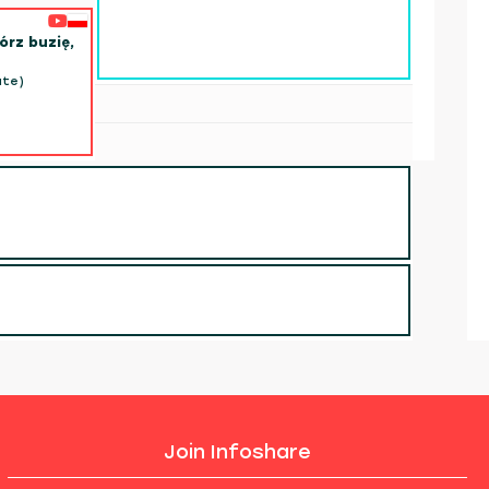
órz buzię,
ate)
Join Infoshare