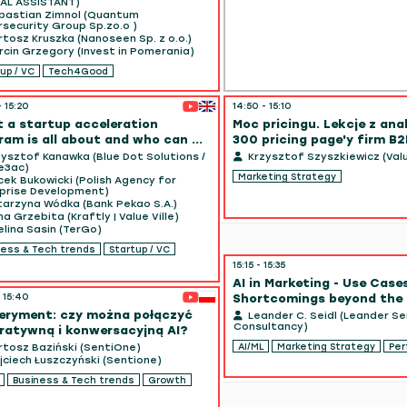
AL ASSISTANT)
astian Zimnol (Quantum
security Group Sp.zo.o )
tosz Kruszka (Nanoseen Sp. z o.o.)
cin Grzegory (Invest in Pomerania)
up / VC
Tech4Good
- 15:20
14:50 - 15:10
 a startup acceleration
Moc pricingu. Lekcje z ana
ram is all about and who can ...
300 pricing page'y firm B2
ysztof Kanawka (Blue Dot Solutions /
Krzysztof Szyszkiewicz (Val
e3ac)
Marketing Strategy
ek Bukowicki (Polish Agency for
prise Development)
arzyna Wódka (Bank Pekao S.A.)
 Grzebita (Kraftly | Value Ville)
lina Sasin (TerGo)
ness & Tech trends
Startup / VC
15:15 - 15:35
AI in Marketing - Use Case
- 15:40
Shortcomings beyond the
eryment: czy można połączyć
Leander C. Seidl (Leander Sei
Consultancy)
ratywną i konwersacyjną AI?
AI/ML
Marketing Strategy
Pe
tosz Baziński (SentiOne)
ciech Łuszczyński (Sentione)
Business & Tech trends
Growth