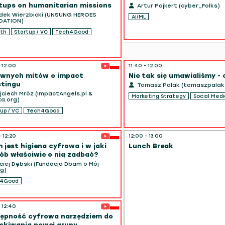
tups on humanitarian missions
Artur Pajkert (cyber_Folks)
ek Wierzbicki (UNSUNG HEROES
AI/ML
DATION)
th
Startup / VC
Tech4Good
- 12:00
11:40 - 12:00
ównych mitów o impact
Nie tak się umawialiśmy - 
stingu
Tomasz Palak (tomaszpalak.
ciech Mróz (ImpactAngels.pl &
Marketing Strategy
Social Medi
a.org)
up / VC
Tech4Good
- 12:20
12:00 - 13:00
 jest higiena cyfrowa i w jaki
Lunch Break
ób właściwie o nią zadbać?
iej Dębski (Fundacja Dbam o Mój
g)
h4Good
- 12:40
ępność cyfrowa narzędziem do
skiwania nowej grupy ...