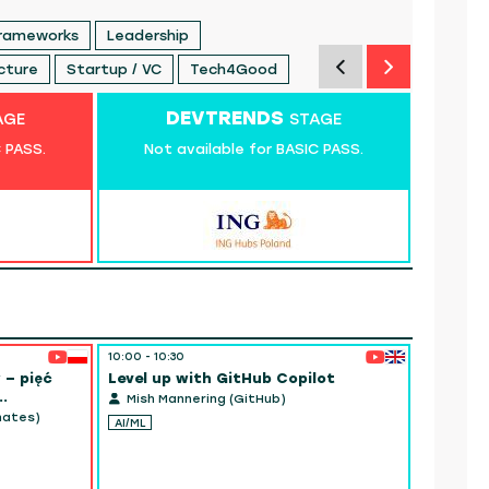
Frameworks
Leadership
cture
Startup / VC
Tech4Good
DEVTRENDS
DEV
AGE
STAGE
C PASS.
Not available for BASIC PASS.
Not
10:00 - 10:30
10:00 - 10
– pięć
Level up with GitHub Copilot
GO NORT
.
Mish Mannering (GitHub)
Kris Je
mates)
AI/ML
Program