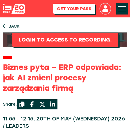
GET YOUR PASS
BACK
LOGIN TO ACCESS TO RECORDING.
Biznes pyta – ERP odpowiada:
jak AI zmieni procesy
zarządzania firmą
Share:
11:55 - 12:15, 20TH OF MAY (WEDNESDAY) 2026
/ LEADERS