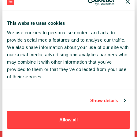
O przyszłości systemów ERP opowiem na przykładzie
Oracle NetSuite.
This website uses cookies
Zapraszam!
We use cookies to personalise content and ads, to
provide social media features and to analyse our traffic.
LEVEL:
Basic
Advanced
Expert
We also share information about your use of our site with
our social media, advertising and analytics partners who
may combine it with other information that you’ve
TRACK:
Business & Tech trends
Growth
provided to them or that they’ve collected from your use
Leadership
of their services.
HUBERT SKRUKWA
RSM POLAND
Show details
Allow all