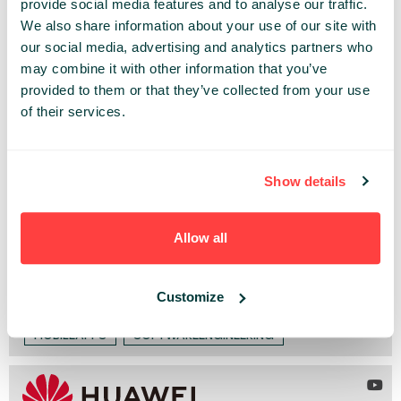
PAST PRESENTATIONS
provide social media features and to analyse our traffic.
We also share information about your use of our site with
INNOVATE WITH HUAWEI - MACHINE LEARNING, BEST
our social media, advertising and analytics partners who
PRACTICES, GROWING, DEVELOPER PROGRAMS
may combine it with other information that you’ve
11:00 - 12:30, 6TH OF OCTOBER (THURSDAY) 2022/
provided to them or that they’ve collected from your use
WORKSHOPS
of their services.
Show details
EMBRACE NEW OPPORTUNITIES AND CHALLENGES
WITH PETAL MAPS AND PETAL SEARCH, DRIVE APP
GROWTH AND REVENUE OPPORTUNITIES WITH
Allow all
HUAWEI ADS PLATFORM AND INTEGRATE WITH
APPGALLERY & HARMONYOS ON WEARABLES.
11:20 - 12:00, 15TH OF OCTOBER (FRIDAY) 2021/
Customize
ADVANCED DEV STAGE
MOBILEAPPS
SOFTWAREENGINEERING