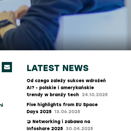
LATEST NEWS
Od czego zależy sukces wdrożeń
AI? - polskie i amerykańskie
trendy w branży tech
24.10.2025
Five highlights from EU Space
ni
Days 2025
13.06.2025
🤝 Networking i zabawa na
Infoshare 2025
30.04.2025