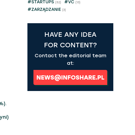
#STARTUPS
#VC
(52)
(13)
#ZARZĄDZANIE
(3)
HAVE ANY IDEA
FOR CONTENT?
Contact the editorial team
at:
NEWS@INFOSHARE.PL
%).
yni)