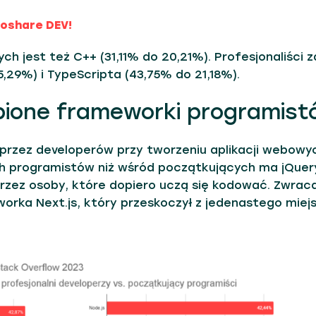
foshare DEV!
h jest też C++ (31,11% do 20,21%). Profesjonaliści z
,29%) i TypeScripta (43,75% do 21,18%).
bione frameworki programist
e przez developerów przy tworzeniu aplikacji webowy
 programistów niż wśród początkujących ma jQuer
przez osoby, które dopiero uczą się kodować. Zwrac
rka Next.js, który przeskoczył z jedenastego miej