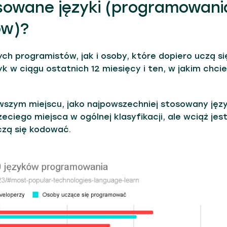
osowane języki (programowani
ów)?
h programistów, jak i osoby, które dopiero uczą si
 w ciągu ostatnich 12 miesięcy i ten, w jakim chcie
erwszym miejscu, jako najpowszechniej stosowany jęz
ciego miejsca w ogólnej klasyfikacji, ale wciąż jes
czą się kodować.