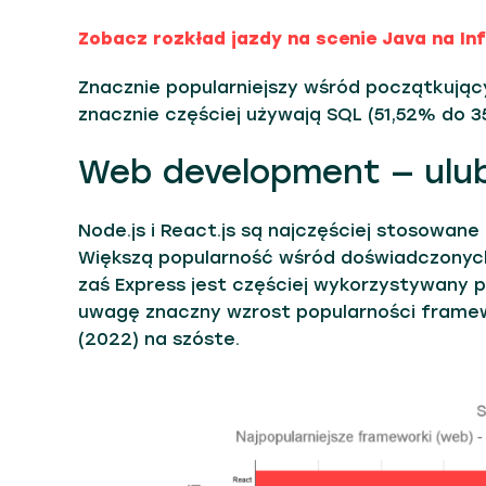
Zobacz rozkład jazdy na scenie Java na In
Znacznie popularniejszy wśród początkującyc
znacznie częściej używają SQL (51,52% do 35
Web development — ulu
Node.js i React.js są najczęściej stosowan
Większą popularność wśród doświadczonych
zaś Express jest częściej wykorzystywany 
uwagę znaczny wzrost popularności framewo
(2022) na szóste.