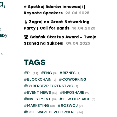
a,
⭐ Spotkaj liderów innowacji |
Keynote Speakers
23.04.2025
🎸 Zagraj na Great Networking
Party | Call for Bands
16.04.2025
ę
liby
​🏆 Gdańsk Startup Award – Twoja
Szansa na Sukces!​
09.04.2025
yk
TAGS
t
#PL
#ENG
#BIZNES
(79)
(5)
(7)
#BLOCKCHAIN
#COWORKING
(2)
(1)
#CYBERBEZPIECZEŃSTWO
(2)
#EVENT NEWS
#INFOSHARE
(59)
(97)
#INVESTMENT
#IT W LICZBACH
(15)
(6)
#MARKETING
#ROZWÓJ
(33)
(7)
#SOFTWARE DEVELOPMENT
(54)