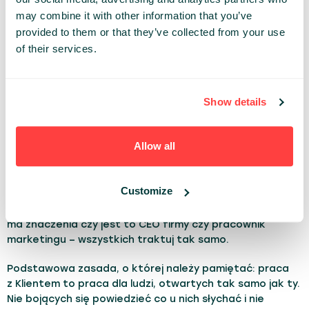
lubimy przenosić nasze relacje w sferę online, dającej
may combine it with other information that you’ve
nam możliwość szybkiej komunikacji. Ale czy na pewno?
provided to them or that they’ve collected from your use
Bez spotkania twarzą w twarz i szczerej rozmowy
of their services.
bardzo często trudno osiągnąć wartościowy feedback
z tego co robisz. A o samej wprowadzonej zmianie warto
poinformować i powiedzieć „dziękuję”.
Show details
5. NIE TYLKO BIZNES...
Allow all
Dzięki zbudowanym relacjom i mojej otwartości na ludzi,
jestem w każdej chwili gotowy zapytać się – Co słychać?
Customize
Może wspólna kawa? Wasi Klienci to również ludzie
i relacje międzyludzkie są dla nich tak samo ważne. I nie
ma znaczenia czy jest to CEO firmy czy pracownik
marketingu – wszystkich traktuj tak samo.
Podstawowa zasada, o której należy pamiętać: praca
z Klientem to praca dla ludzi, otwartych tak samo jak ty.
Nie bojących się powiedzieć co u nich słychać i nie