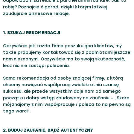
odpowiadam za relacje z partnerami infoShare. Jak to
robię? Poznajcie 6 porad, dzięki którym łatwiej
zbudujecie biznesowe relacje.
1. SZUKAJ REKOMENDACJI
Oczywiście jak każda firma poszukująca klientów, my
także próbujemy kontaktować się z podmiotami jeszcze
nam nieznanymi. Oczywiście ma to swoją skuteczność,
lecz nic nie zastąpi polecenia.
Sama rekomendacja od osoby znającej firmę, z którą
chcemy nawiązać współpracę zwielokrotnia szansę
sukcesu, ale przede wszystkim daje nam od samego
początku dobry wstęp zbudowany na zaufaniu – „Skoro
mój znajomy z nimi współpracuje / poleca to na pewno są
tego warci”.
2. BUDUJ ZAUFANIE, BĄDŹ AUTENTYCZNY