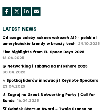
LATEST NEWS
Od czego zależy sukces wdrożeń AI? - polskie i
amerykańskie trendy w branży tech
24.10.2025
Five highlights from EU Space Days 2025
13.06.2025
🤝 Networking i zabawa na Infoshare 2025
30.04.2025
⭐ Spotkaj liderów innowacji | Keynote Speakers
23.04.2025
🎸 Zagraj na Great Networking Party | Call for
Bands
16.04.2025
​🏆 Gdańsk Startup Award – Twoja Szansa na