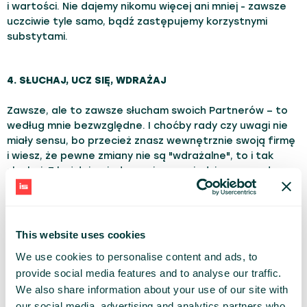
i wartości. Nie dajemy nikomu więcej ani mniej - zawsze
uczciwie tyle samo, bądź zastępujemy korzystnymi
substytami.
4. SŁUCHAJ, UCZ SIĘ, WDRAŻAJ
Zawsze, ale to zawsze słucham swoich Partnerów – to
według mnie bezwzględne. I choćby rady czy uwagi nie
miały sensu, bo przecież znasz wewnętrznie swoją firmę
i wiesz, że pewne zmiany nie są "wdrażalne", to i tak
słuchaj. Z każdej pojedynczej wypowiedzi czy porady
można wyciągnąć jakiś ułamek tego, co jest
wartościowe i możliwe do zaimplementowania. Nawet
jeśli tylko jeden klient zwraca Ci uwagę na jakiś szczegół,
to wiedz, że nie dzisiaj, nie jutro, ale trafi się kolejny,
This website uses cookies
który także to dostrzeże.
We use cookies to personalise content and ads, to
provide social media features and to analyse our traffic.
Ważne, aby z każdej takiej uwagi wyciągać wnioski
We also share information about your use of our site with
i uczyć się postępowania z klientem. Nieodzownym
elementem jest rozmowa, w dobie nowych technologii
our social media, advertising and analytics partners who