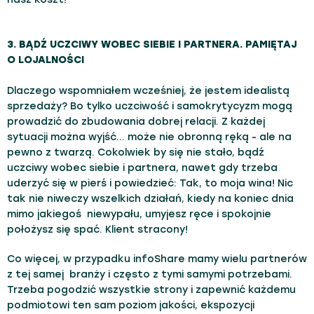
3. BĄDŹ UCZCIWY WOBEC SIEBIE I PARTNERA. PAMIĘTAJ
O LOJALNOŚCI
Dlaczego wspomniałem wcześniej, że jestem idealistą
sprzedaży? Bo tylko uczciwość i samokrytycyzm mogą
prowadzić do zbudowania dobrej relacji. Z każdej
sytuacji można wyjść… może nie obronną ręką - ale na
pewno z twarzą. Cokolwiek by się nie stało, bądź
uczciwy wobec siebie i partnera, nawet gdy trzeba
uderzyć się w pierś i powiedzieć: Tak, to moja wina! Nic
tak nie niweczy wszelkich działań, kiedy na koniec dnia
mimo jakiegoś niewypału, umyjesz ręce i spokojnie
położysz się spać. Klient stracony!
Co więcej, w przypadku infoShare mamy wielu partnerów
z tej samej branży i często z tymi samymi potrzebami.
Trzeba pogodzić wszystkie strony i zapewnić każdemu
podmiotowi ten sam poziom jakości, ekspozycji