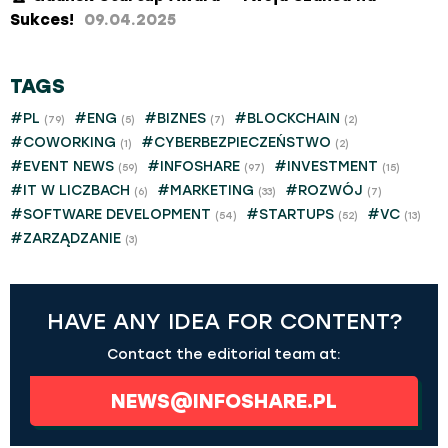
Sukces!​
09.04.2025
TAGS
#PL
#ENG
#BIZNES
#BLOCKCHAIN
(79)
(5)
(7)
(2)
#COWORKING
#CYBERBEZPIECZEŃSTWO
(1)
(2)
#EVENT NEWS
#INFOSHARE
#INVESTMENT
(59)
(97)
(15)
#IT W LICZBACH
#MARKETING
#ROZWÓJ
(6)
(33)
(7)
#SOFTWARE DEVELOPMENT
#STARTUPS
#VC
(54)
(52)
(13)
#ZARZĄDZANIE
(3)
HAVE ANY IDEA FOR CONTENT?
Contact the editorial team at:
NEWS@INFOSHARE.PL