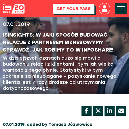
GET YOUR PASS
07.01.2019
ISINSIGHTS: W JAKI SPOSÓB BUDOWAĆ
RELACJE Z PARTNEREM BIZNESOWYM?
SPRAWDŹ, JAK ROBIMY TO W INFOSHARE!
W dzisiejszych czasach dużo się mówi o
budowaniu relacji z klientami i tym jak wielka
wartość z tego płynie. Statystyki w tym
zakresie są nieubłagane – pozyskanie nowego
klienta jest 7 razy droższe od utrzymania
dotychczasowego.
07.01.2019, added by Tomasz Józwowicz