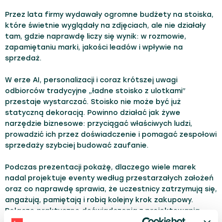
Przez lata firmy wydawały ogromne budżety na stoiska,
które świetnie wyglądały na zdjęciach, ale nie działały
tam, gdzie naprawdę liczy się wynik: w rozmowie,
zapamiętaniu marki, jakości leadów i wpływie na
sprzedaż.
W erze AI, personalizacji i coraz krótszej uwagi
odbiorców tradycyjne „ładne stoisko z ulotkami”
przestaje wystarczać. Stoisko nie może być już
statyczną dekoracją. Powinno działać jak żywe
narzędzie biznesowe: przyciągać właściwych ludzi,
prowadzić ich przez doświadczenie i pomagać zespołowi
sprzedaży szybciej budować zaufanie.
Podczas prezentacji pokażę, dlaczego wiele marek
nadal projektuje eventy według przestarzałych założeń
oraz co naprawdę sprawia, że uczestnicy zatrzymują się,
angażują, pamiętają i robią kolejny krok zakupowy.
Połączę praktyczne doświadczenia z projektowania
przestrzeni eventowych z psychologią decyzji,