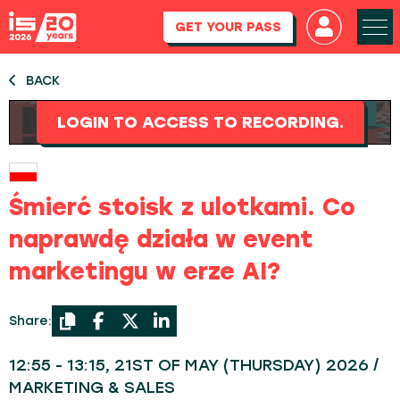
GET YOUR PASS
BACK
LOGIN TO ACCESS TO RECORDING.
Śmierć stoisk z ulotkami. Co
naprawdę działa w event
marketingu w erze AI?
Share:
12:55 - 13:15, 21ST OF MAY (THURSDAY) 2026 /
MARKETING & SALES