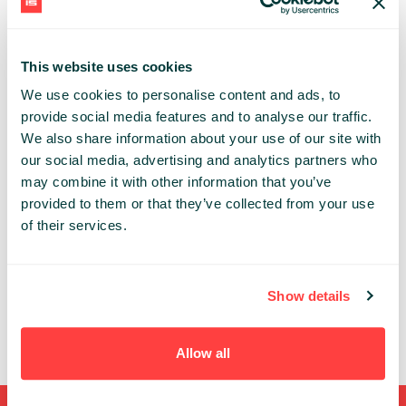
technologią i wykorzystaniem AI przed, w trakcie i po
wydarzeniu.
This website uses cookies
Bo fizyczna obecność wcale nie traci znaczenia. Rośnie
We use cookies to personalise content and ads, to
tylko próg tego, co uczestnik uznaje za warte swojej
provide social media features and to analyse our traffic.
uwagi.
We also share information about your use of our site with
our social media, advertising and analytics partners who
LEVEL:
Basic
Advanced
Expert
may combine it with other information that you’ve
provided to them or that they’ve collected from your use
TRACK:
Marketing Strategy
Modern Sales
of their services.
MICHAŁ BORKOWSKI
CARDILLA
Show details
Allow all