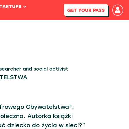
STARTUPS
GET YOUR PASS
esearcher and social activist
ATELSTWA
Cyfrowego Obywatelstwa".
ołeczna. Autorka książki
ć dziecko do życia w sieci?”