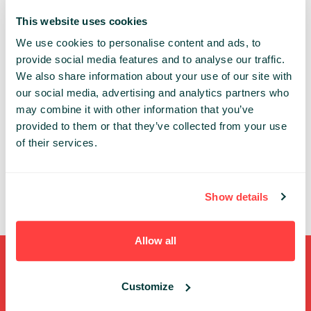
This website uses cookies
ADVANCED DEV BLUE
We use cookies to personalise content and ads, to
provide social media features and to analyse our traffic.
Share:
We also share information about your use of our site with
our social media, advertising and analytics partners who
PAST PRESENTATIONS
may combine it with other information that you’ve
provided to them or that they’ve collected from your use
MONEY MAPPING – CZYLI O TYM, CO ŁĄCZY
of their services.
ALGORYTMY ML, RFID I BRANŻĘ FASHION
12:15 - 12:55, 7TH OF OCTOBER (FRIDAY) 2022/
ADVANCED DEV BLUE
Show details
AI
ML
PRODUCTDEV
Allow all
Shortcuts
Customize
FULL SPEAKERS LIST