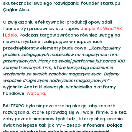
skuteczności swojego rozwiązania founder startupu
Çağlar Aksu.
O zwiększaniu efektywności produkcji opowiadali
founderzy i pracownicy startupów
Jungle AI
,
WindTAK
i
Edelo
. Podczas targów zwrócono również uwagę na
niewykorzystane i zalegające w magazynach
przedsiębiorstw elementy budulcowe.
„Rozwiązujemy
problem zalegających materiałów na magazynach firm
przemysłowych. Mamy na swojej platformie już ponad 100
zarejestrowanych firm, które korzystają codziennie
wzajemnie ze swoich zasobów magazynowych. Dajemy
wspólnie drugie życie nadwyżkom magazynowym"
-
wyjaśniła Aneta Mielewczyk, właścicielka platformy
handlowej
Waltoria
.
BALTEXPO było niepowtarzalną okazją, aby znaleźć
rozwiązania, które sprawdzą się w Twojej firmie, ale też,
żeby poznać niesamowitych ludzi, którzy chcą zmienić
świat na lepsze tak jak my — zespół Infoshare.
Dołącz
do nas już wkrótce na kolejnych wydarzeniach!