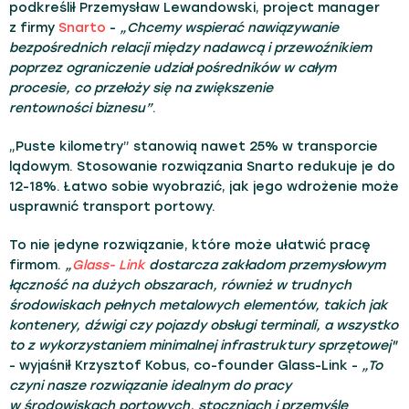
podkreślił Przemysław Lewandowski, project manager
z firmy
Snarto
-
„Chcemy wspierać nawiązywanie
bezpośrednich relacji między nadawcą i przewoźnikiem
poprzez ograniczenie udział pośredników w całym
procesie, co przełoży się na zwiększenie
rentowności biznesu”
.
„Puste kilometry” stanowią nawet 25% w transporcie
lądowym. Stosowanie rozwiązania Snarto redukuje je do
12-18%. Łatwo sobie wyobrazić, jak jego wdrożenie może
usprawnić transport portowy.
To nie jedyne rozwiązanie, które może ułatwić pracę
firmom.
„
Glass- Link
dostarcza zakładom przemysłowym
łączność na dużych obszarach, również w trudnych
środowiskach pełnych metalowych elementów, takich jak
kontenery, dźwigi czy pojazdy obsługi terminali, a wszystko
to z wykorzystaniem minimalnej infrastruktury sprzętowej"
- wyjaśnił Krzysztof Kobus, co-founder Glass-Link -
„To
czyni nasze rozwiązanie idealnym do pracy
w środowiskach portowych, stoczniach i przemyśle