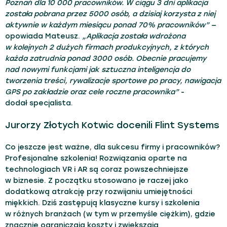
Poznań dla 10 000 pracowników. W ciągu 3 dni aplikacja
została pobrana przez 5000 osób, a dzisiaj korzysta z niej
aktywnie w każdym miesiącu ponad 70% pracowników”
—
opowiada Mateusz.
„Aplikacja została wdrożona
w kolejnych 2 dużych firmach produkcyjnych, z których
każda zatrudnia ponad 3000 osób. Obecnie pracujemy
nad nowymi funkcjami jak sztuczna inteligencja do
tworzenia treści, rywalizacje sportowe po pracy, nawigacja
GPS po zakładzie oraz cele roczne pracownika”
-
dodał specjalista.
Jurorzy Złotych Kotwic docenili Flint Systems
Co jeszcze jest ważne, dla sukcesu firmy i pracowników?
Profesjonalne szkolenia! Rozwiązania oparte na
technologiach VR i AR są coraz powszechniejsze
w biznesie. Z początku stosowano je raczej jako
dodatkową atrakcję przy rozwijaniu umiejętności
miękkich. Dziś zastępują klasyczne kursy i szkolenia
w różnych branżach (w tym w przemyśle ciężkim), gdzie
znacznie ograniczają koszty i zwiększają