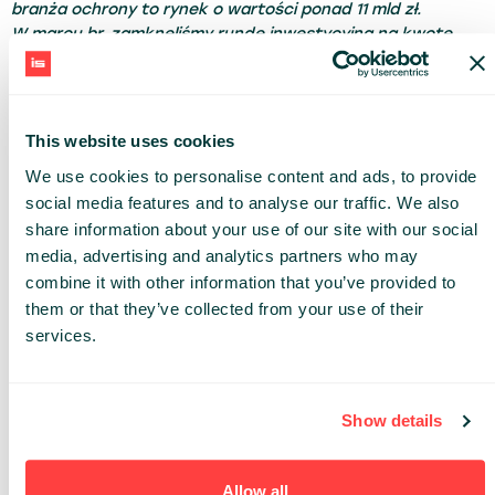
branża ochrony to rynek o wartości ponad 11 mld zł.
W marcu br. zamknęliśmy rundę inwestycyjną na kwotę
niemal 5 mln złotych. Do połowy 2024 roku mamy
zaplanowanych 20 wdrożeń dedykowanej
i ogólnodostępnej infrastruktury przeznaczonej do
świadczenia dronowych usług w modelu subskrypcyjnym.
This website uses cookies
Kapitalizacja spółek, z jakimi współpracujemy, wynosi ponad
We use cookies to personalise content and ads, to provide
4 mld zł. W związku z tym kolejny rok zapowiada się bardzo
social media features and to analyse our traffic. We also
rozwojowo”
- stwierdził Wojciech Stawiarski, CEO
REAKTO.
share information about your use of our site with our social
media, advertising and analytics partners who may
Quantum Cybersecurity Group wyróżnione
combine it with other information that you’ve provided to
spośród startupów na
BALTEXPO
2023
them or that they’ve collected from your use of their
services.
Firmy w dzisiejszych czasach muszą jednak troszczyć się
zarówno o bezpieczeństwo fizyczne, jak i wirtualne.
„Quantum is the future, the future starts today”
- tak
Show details
brzmi motto
Quantum Cybersecurity Group
, jednego
z dwóch startupów, które otrzymały specjalne
wyróżnienie podczas tegorocznego rozdania nagrody
Allow all