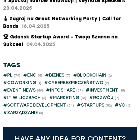
⭐ Spotkaj liderów innowacji | Keynote Speakers
23.04.2025
🎸 Zagraj na Great Networking Party | Call for
Bands
16.04.2025
​🏆 Gdańsk Startup Award – Twoja Szansa na
Sukces!​
09.04.2025
TAGS
#PL
#ENG
#BIZNES
#BLOCKCHAIN
(79)
(5)
(7)
(2)
#COWORKING
#CYBERBEZPIECZEŃSTWO
(1)
(2)
#EVENT NEWS
#INFOSHARE
#INVESTMENT
(59)
(97)
(15)
#IT W LICZBACH
#MARKETING
#ROZWÓJ
(6)
(33)
(7)
#SOFTWARE DEVELOPMENT
#STARTUPS
#VC
(54)
(52)
(13)
#ZARZĄDZANIE
(3)
HAVE ANY IDEA FOR CONTENT?