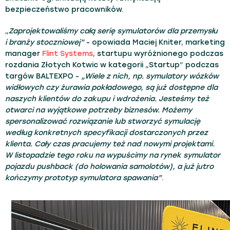
bezpieczeństwo pracowników.
„
Zaprojektowaliśmy całą serię symulatorów dla przemysłu
i branży stoczniowej”
- opowiada Maciej Kniter, marketing
manager
Flint Systems
, startupu wyróżnionego podczas
rozdania Złotych Kotwic w kategorii „Startup” podczas
targów BALTEXPO -
„Wiele z nich, np. symulatory wózków
widłowych czy żurawia pokładowego, są już dostępne dla
naszych klientów do zakupu i wdrożenia. Jesteśmy też
otwarci na wyjątkowe potrzeby biznesów. Możemy
spersonalizować rozwiązanie lub stworzyć symulację
według konkretnych specyfikacji dostarczonych przez
klienta. Cały czas pracujemy też nad nowymi projektami.
W listopadzie tego roku na wypuścimy na rynek symulator
pojazdu pushback (do holowania samolotów), a już jutro
kończymy prototyp symulatora spawania”
.