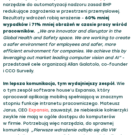
narzędzie do automatyzacji nadzoru zasad BHP
redukujące zagrożenia w przestrzeni przemysłowej.
Rezultaty wdrożeń robią wrażenie -
60% mniej
wypadków i 71% mniej obrażeń w czasie pracy wśród
pracowników.
„We are innovator and disruptor in the
Global Health and Safety space. We are working to create
a safer environment for employees and safer, more
efficient environment for companies. We achieve this by
leveraging out market leading computer vision and AI”
-
przedstawił cele organizacji Allan Galatolo, co-founder
i CCO Surveily.
Im lepsza komunikacja, tym wydajniejszy zespół.
Wie
o tym zespół software house’u Expansio, który
opracował aplikację mobilną spełniającą w znacznym
stopniu funkcje intranetu pracowniczego. Mateusz
Jarus, CEO
Expansio
, zauważył, że niebieskie kołnierzyki
zwykle nie mają w ogóle dostępu do komputerów
w firmie. Potrzebują więc narzędzia, do sprawnej
komunikacji
„Pierwsze wdrożenie odbyło się dla VW