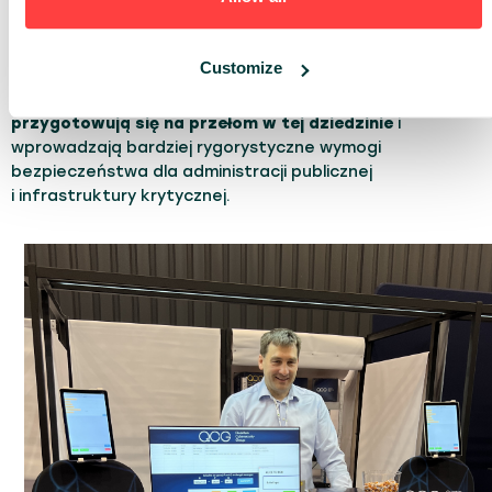
Złotej Kotwicy na targach BALTEXPO 2023. Jego
founderzy podkreślają, że era technologii kwantowych
zaczyna się dzisiaj.
Chociaż obecnie komputery
Customize
kwantowe nie są w stanie złamać stosowanej
kryptografii, prawodawcy (zwłaszcza w USA) już
przygotowują się na przełom w tej dziedzinie
i
wprowadzają bardziej rygorystyczne wymogi
bezpieczeństwa dla administracji publicznej
i infrastruktury krytycznej.