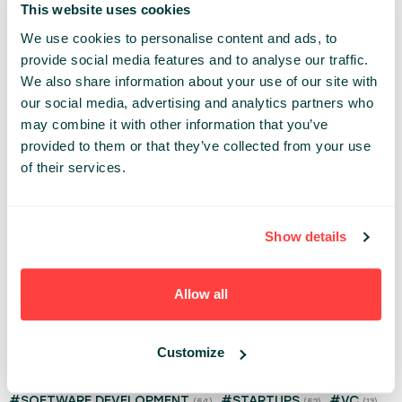
This website uses cookies
13.06.2025
We use cookies to personalise content and ads, to
🤝 Networking i zabawa na Infoshare 2025
provide social media features and to analyse our traffic.
30.04.2025
We also share information about your use of our site with
⭐ Spotkaj liderów innowacji | Keynote Speakers
our social media, advertising and analytics partners who
23.04.2025
may combine it with other information that you’ve
provided to them or that they’ve collected from your use
🎸 Zagraj na Great Networking Party | Call for
of their services.
Bands
16.04.2025
​🏆 Gdańsk Startup Award – Twoja Szansa na
Sukces!​
09.04.2025
Show details
TAGS
Allow all
#PL
#ENG
#BIZNES
#BLOCKCHAIN
(79)
(5)
(7)
(2)
#COWORKING
#CYBERBEZPIECZEŃSTWO
(1)
(2)
Customize
#EVENT NEWS
#INFOSHARE
#INVESTMENT
(59)
(97)
(15)
#IT W LICZBACH
#MARKETING
#ROZWÓJ
(6)
(33)
(7)
#SOFTWARE DEVELOPMENT
#STARTUPS
#VC
(54)
(52)
(13)