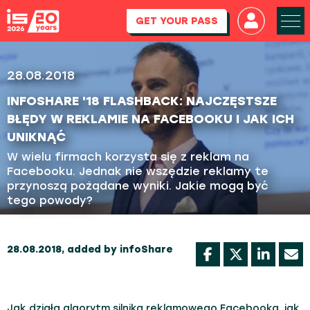
GET YOUR PASS
28.08.2018
INFOSHARE '18 FLASHBACK: NAJCZĘSTSZE
BŁĘDY W REKLAMIE NA FACEBOOKU I JAK ICH
UNIKNĄĆ
W wielu firmach korzysta się z reklam na
Facebooku. Jednak nie wszędzie reklamy te
przynoszą pożądane wyniki. Jakie mogą być
tego powody?
28.08.2018, added by infoShare
Jak działa algorytm silnika reklamowego Facebooka, jak