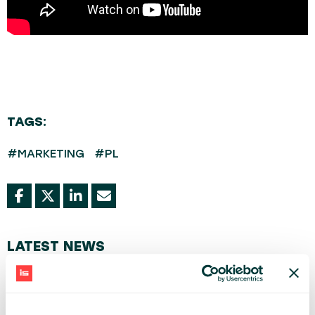
TAGS:
#MARKETING
#PL
LATEST NEWS
Od czego zależy sukces wdrożeń AI? - polskie i
amerykańskie trendy w branży tech
24.10.2025
Five highlights from EU Space Days 2025