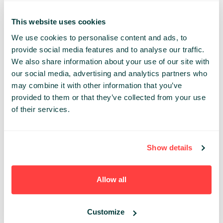
„W zależności od platformy możliwe jest uproszczone
budowanie rozwiązań z gotowych modułów lub
This website uses cookies
programowanie logiki w sposób wizualny. Przykładem takiej
We use cookies to personalise content and ads, to
platformy jest Flutterflow, który umożliwia tworzenie
provide social media features and to analyse our traffic.
aplikacji natywnych oraz webowych. Platforma ta jest
We also share information about your use of our site with
„nakładką" na framework Flutter rozwijany przez Google.
Pomimo że nie jest potrzebna znajomość języków
our social media, advertising and analytics partners who
programowania i większość akcji "wyklikujemy", to aby
may combine it with other information that you’ve
stworzyć rozwojową i skalowalną aplikację, to jest
provided to them or that they’ve collected from your use
potrzebna wiedza techniczna. Warto jednak podkreślić, że
of their services.
szybkość nauki budowania rozwiązań no-code jest
nieporównywalnie szybsza niż nauka standardowego
programowania.
Show details
Jeśli stawiamy na duże możliwości skalowania, to świetnie
sprawdzi się backend no-code Xano, który możemy
Allow all
integrować z innymi platformami. Służy on do
przetwarzania np. milionów rekordów.
Customize
Natomiast jeśli szukamy platformy, która zachowuje dobry