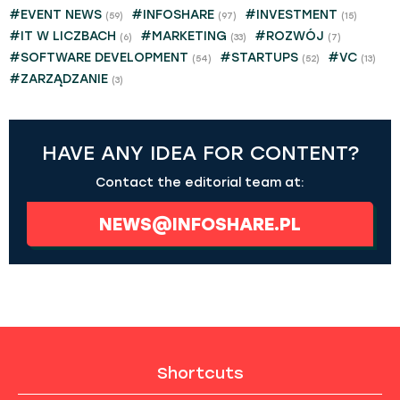
#EVENT NEWS
#INFOSHARE
#INVESTMENT
(59)
(97)
(15)
#IT W LICZBACH
#MARKETING
#ROZWÓJ
(6)
(33)
(7)
#SOFTWARE DEVELOPMENT
#STARTUPS
#VC
(54)
(52)
(13)
#ZARZĄDZANIE
(3)
HAVE ANY IDEA FOR CONTENT?
Contact the editorial team at:
NEWS@INFOSHARE.PL
Shortcuts