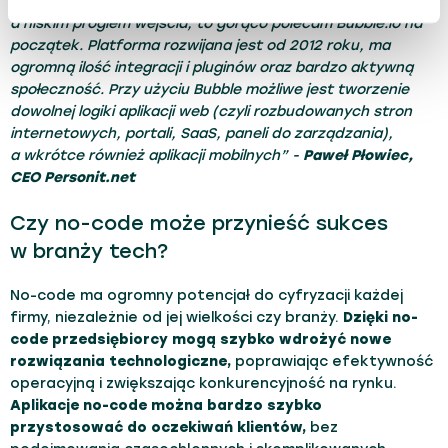
balans pomiędzy dużymi możliwościami technicznymi
a niskim progiem wejścia, to gorąco polecam Bubble.io na
początek. Platforma rozwijana jest od 2012 roku, ma
ogromną ilość integracji i pluginów oraz bardzo aktywną
społeczność. Przy użyciu Bubble możliwe jest tworzenie
dowolnej logiki aplikacji web (czyli rozbudowanych stron
internetowych, portali, SaaS, paneli do zarządzania),
a wkrótce również aplikacji mobilnych” -
Paweł Płowiec,
CEO Personit.net
Czy no-code może przynieść sukces
w branży tech?
No-code ma ogromny potencjał do cyfryzacji każdej
firmy, niezależnie od jej wielkości czy branży.
Dzięki no-
code przedsiębiorcy mogą szybko wdrożyć nowe
rozwiązania technologiczne,
poprawiając efektywność
operacyjną i zwiększając konkurencyjność na rynku.
Aplikacje no-code można bardzo szybko
przystosować do oczekiwań klientów,
bez