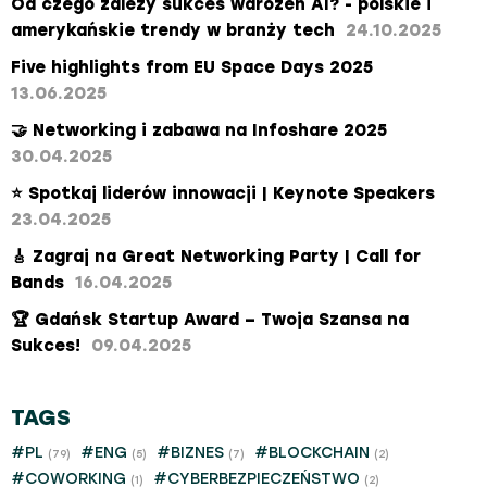
Od czego zależy sukces wdrożeń AI? - polskie i
amerykańskie trendy w branży tech
24.10.2025
Five highlights from EU Space Days 2025
13.06.2025
🤝 Networking i zabawa na Infoshare 2025
30.04.2025
⭐ Spotkaj liderów innowacji | Keynote Speakers
23.04.2025
🎸 Zagraj na Great Networking Party | Call for
Bands
16.04.2025
​🏆 Gdańsk Startup Award – Twoja Szansa na
Sukces!​
09.04.2025
TAGS
#PL
#ENG
#BIZNES
#BLOCKCHAIN
(79)
(5)
(7)
(2)
#COWORKING
#CYBERBEZPIECZEŃSTWO
(1)
(2)