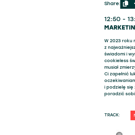
Share:
12:50 - 1
MARKETI
W 2023 roku n
z najważniejs
świadomi i w
cookieless św
musiał zmier
Ci zapełnić l
oczekiwaniami
i podzielę si
poradzić sobi
TRACK: