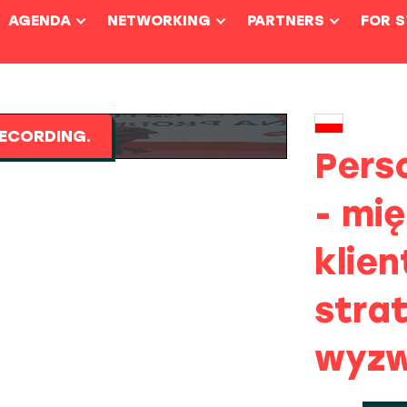
AGENDA
NETWORKING
PARTNERS
FOR 
ECORDING.
Pers
- mi
klien
strat
wyzw