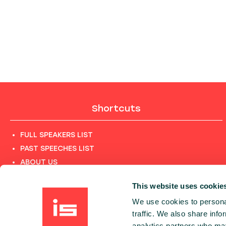
Shortcuts
FULL SPEAKERS LIST
PAST SPEECHES LIST
ABOUT US
PHOTOS
This website uses cookie
CODE OF CONDUCT
We use cookies to personal
CONTACT
traffic. We also share info
TERMS AND CONDITIONS
analytics partners who may