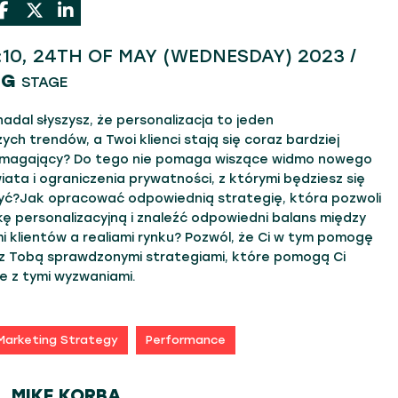
3:10, 24TH OF MAY (WEDNESDAY) 2023 /
NG
STAGE
adal słyszysz, że personalizacja to jeden
zych trendów, a Twoi klienci stają się coraz bardziej
ymagający? Do tego nie pomaga wiszące widmo nowego
iata i ograniczenia prywatności, z którymi będziesz się
zyć?Jak opracować odpowiednią strategię, która pozwoli
ukę personalizacyjną i znaleźć odpowiedni balans między
 klientów a realiami rynku? Pozwól, że Ci w tym pomogę
ę z Tobą sprawdzonymi strategiami, które pomogą Ci
e z tymi wyzwaniami.
Marketing Strategy
Performance
MIKE KORBA