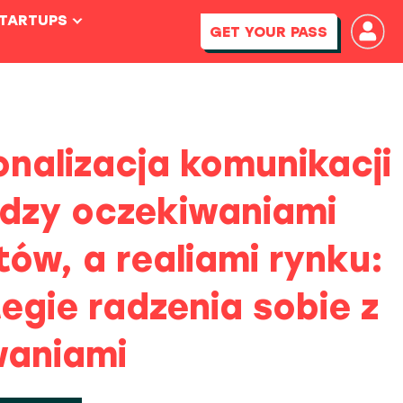
STARTUPS
GET YOUR PASS
onalizacja komunikacji
ędzy oczekiwaniami
tów, a realiami rynku:
egie radzenia sobie z
aniami