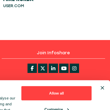
USER.COM
Join Infoshare
infoShare Academy
Allow all
alyse our
ing and
Customize
r that