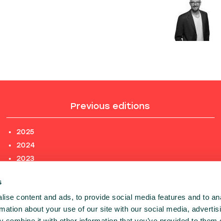
Previous editions
2025
2024
2023
2022
s
2021
ise content and ads, to provide social media features and to an
2020
rmation about your use of our site with our social media, advertis
PREVIOUS EDITIONS
 combine it with other information that you’ve provided to them o