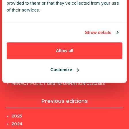
provided to them or that they’ve collected from your use
of their services.
Shortcuts
FULL SPEAKERS LIST
Show details
PAST SPEECHES LIST
ABOUT US
Allow all
PHOTOS
CODE OF CONDUCT
CONTACT
Customize
TERMS AND CONDITIONS
PRIVACY POLICY and INFORMATION CLAUSES
Previous editions
2025
2024