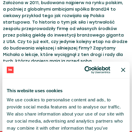
Założona w 2011, budowana najpierw na rynku polskim,
a poźniej z globalnymi ambicjami spółka Brand24 to
ciekawy przykład tego jak rozwijała się Polska
startupowa. To historia o tym jak siła i wytrwałość
zespołu przeprowadziły firmę od własnych środków
przez polską giełdę do inwestycji branżowego giganta
z USA. Czy to już exit, czy jedynie kolejny etap na drodze
do budowania większej i silniejszej firmy? Zapytamy
Michała o lekcje, które wyciągnął z ten drogi i rady dla
tych, którzy dopiero mają ją przed sobą.
TRACK:
Leadership
This website uses cookies
MIREK WĄSOWICZ
ZETA GLOBAL
We use cookies to personalise content and ads, to
provide social media features and to analyse our traffic.
We also share information about your use of our site with
our social media, advertising and analytics partners who
may combine it with other information that you’ve