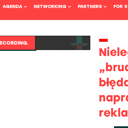
AGENDA
NETWORKING
PARTNERS
FOR 
ECORDING.
Niele
„bru
błęd
napr
rekl