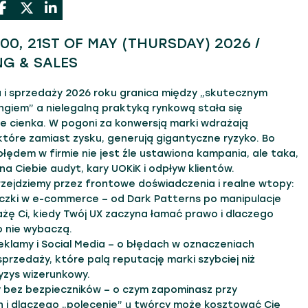
2:00, 21ST OF MAY (THURSDAY) 2026 /
G & SALES
 i sprzedaży 2026 roku granica między „skutecznym
giem” a nielegalną praktyką rynkową stała się
ie cienka. W pogoni za konwersją marki wdrażają
które zamiast zysku, generują gigantyczne ryzyko. Bo
łędem w firmie nie jest źle ustawiona kampania, ale taka,
na Ciebie audyt, kary UOKiK i odpływ klientów.
rzejdziemy przez frontowe doświadczenia i realne wtopy:
uczki w e-commerce – od Dark Patterns po manipulacje
ażę Ci, kiedy Twój UX zaczyna łamać prawo i dlaczego
go nie wybaczą.
reklamy i Social Media – o błędach w oznaczeniach
sprzedaży, które palą reputację marki szybciej niż
ryzys wizerunkowy.
y bez bezpieczników – o czym zapominasz przy
 i dlaczego „polecenie” u twórcy może kosztować Cię