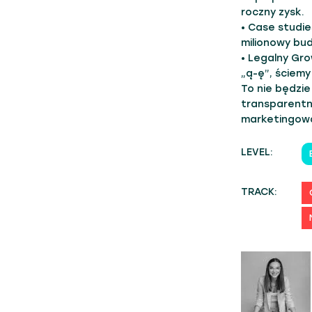
roczny zysk.
• Case studie
milionowy bud
• Legalny Gr
„ą-ę”, ściemy
To nie będzie
transparentno
marketingowa
LEVEL:
TRACK: