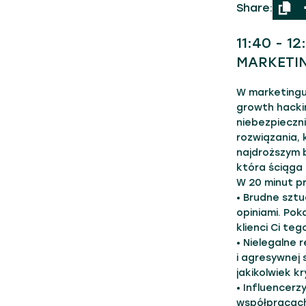
Share:
11:40 - 1
MARKETIN
W marketingu
growth hackin
niebezpieczn
rozwiązania, 
najdroższym b
która ściąga 
W 20 minut p
• Brudne szt
opiniami. Pok
klienci Ci te
• Nielegalne 
i agresywnej 
jakikolwiek k
• Influencerz
współpracach