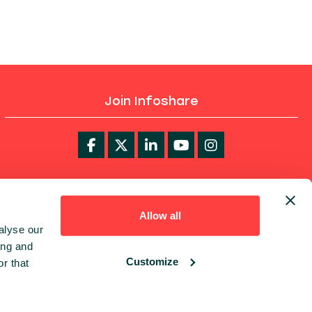
Join Infoshare
infoShare Academy
Allow all
alyse our
ing and
Customize
r that