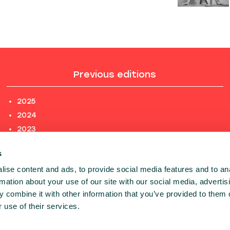
Previous editions
2025
2024
2023
2022
s
2021
ise content and ads, to provide social media features and to an
2020
rmation about your use of our site with our social media, advertis
PREVIOUS EDITIONS
 combine it with other information that you’ve provided to them o
PHOTOS
 use of their services.
© 2026 Infoshare. All rights reserved.