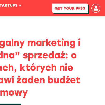
STARTUPS
GET YOUR PASS
galny marketing i
dna” sprzedaż: o
ach, których nie
awi żaden budżet
amowy