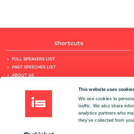
Shortcuts
FULL SPEAKERS LIST
PAST SPEECHES LIST
ABOUT US
PHOTOS
This website uses cookie
CODE OF CONDUCT
We use cookies to personal
CONTACT
traffic. We also share info
TERMS AND CONDITIONS
analytics partners who may
PRIVACY POLICY and INFORMATION CLAUSES
they’ve collected from your