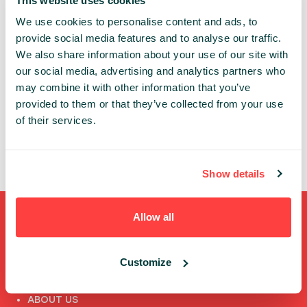
This website uses cookies
We use cookies to personalise content and ads, to
TRACK:
Leadership
Personal Growth
provide social media features and to analyse our traffic.
We also share information about your use of our site with
Success Mindset
our social media, advertising and analytics partners who
may combine it with other information that you’ve
MARCIN RUDAWSKI
provided to them or that they’ve collected from your use
EXPERIENTIAL LEARNING HUB
of their services.
Show details
Allow all
Shortcuts
Customize
FULL SPEAKERS LIST
PAST SPEECHES LIST
ABOUT US