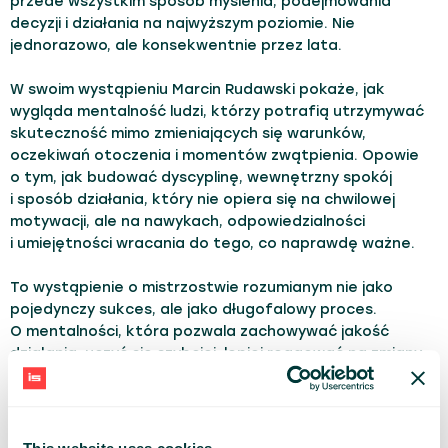
przede wszystkim sposób myślenia, podejmowania
decyzji i działania na najwyższym poziomie. Nie
jednorazowo, ale konsekwentnie przez lata.
W swoim wystąpieniu Marcin Rudawski pokaże, jak
wygląda mentalność ludzi, którzy potrafią utrzymywać
skuteczność mimo zmieniających się warunków,
oczekiwań otoczenia i momentów zwątpienia. Opowie
o tym, jak budować dyscyplinę, wewnętrzny spokój
i sposób działania, który nie opiera się na chwilowej
motywacji, ale na nawykach, odpowiedzialności
i umiejętności wracania do tego, co naprawdę ważne.
To wystąpienie o mistrzostwie rozumianym nie jako
pojedynczy sukces, ale jako długofalowy proces.
O mentalności, która pozwala zachowywać jakość
działania, uczyć się szybciej, lepiej reagować na zmiany
i rozwijać się również wtedy, gdy rzeczywistość nie
układa się po naszej myśli.
LEVEL:
Basic
Advanced
Expert