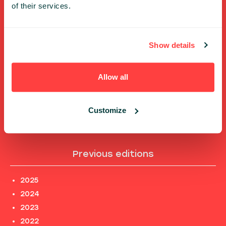
Shortcuts
of their services.
FULL SPEAKERS LIST
PAST SPEECHES LIST
Show details
ABOUT US
PHOTOS
Allow all
CODE OF CONDUCT
CONTACT
TERMS AND CONDITIONS
Customize
PRIVACY POLICY and INFORMATION CLAUSES
Previous editions
2025
2024
2023
2022