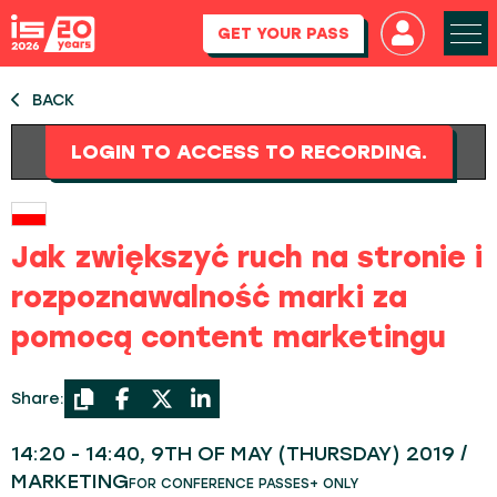
GET YOUR PASS
BACK
LOGIN TO ACCESS TO RECORDING.
Jak zwiększyć ruch na stronie i
rozpoznawalność marki za
pomocą content marketingu
Share:
14:20 - 14:40, 9TH OF MAY (THURSDAY) 2019 /
MARKETING
FOR CONFERENCE PASSES+ ONLY