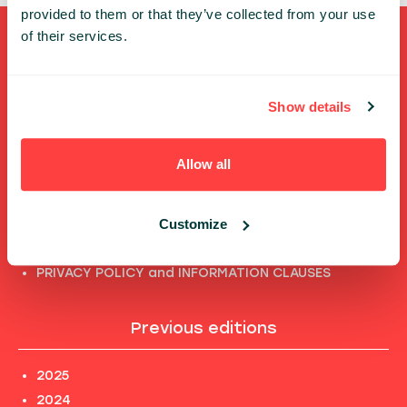
provided to them or that they’ve collected from your use
of their services.
Shortcuts
FULL SPEAKERS LIST
Show details
PAST SPEECHES LIST
ABOUT US
Allow all
PHOTOS
CODE OF CONDUCT
Customize
CONTACT
TERMS AND CONDITIONS
PRIVACY POLICY and INFORMATION CLAUSES
Previous editions
2025
2024