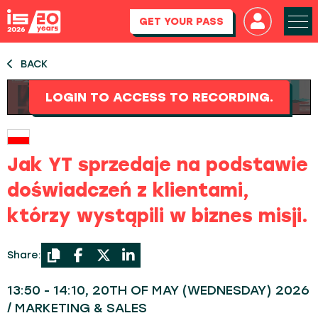
GET YOUR PASS
BACK
LOGIN TO ACCESS TO RECORDING.
Jak YT sprzedaje na podstawie
doświadczeń z klientami,
którzy wystąpili w biznes misji.
Share:
13:50 - 14:10, 20TH OF MAY (WEDNESDAY) 2026
/ MARKETING & SALES