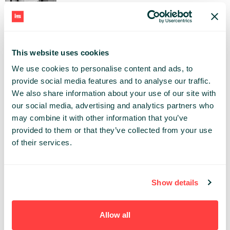
RAFAŁ ŚWIEŻAK
CRIDO
This website uses cookies
ARTUR MARSZAŁKIEWICZ
We use cookies to personalise content and ads, to
CRIDO
provide social media features and to analyse our traffic.
We also share information about your use of our site with
our social media, advertising and analytics partners who
may combine it with other information that you’ve
MARCIN CIESIELSKI
provided to them or that they’ve collected from your use
PFR TFI S.A.
of their services.
RAFAŁ BAKALARZ
Show details
CONNECTIS_
Allow all