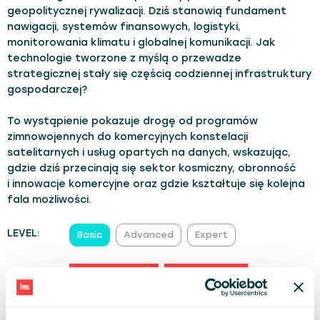
geopolitycznej rywalizacji. Dziś stanowią fundament
nawigacji, systemów finansowych, logistyki,
monitorowania klimatu i globalnej komunikacji. Jak
technologie tworzone z myślą o przewadze
strategicznej stały się częścią codziennej infrastruktury
gospodarczej?
To wystąpienie pokazuje drogę od programów
zimnowojennych do komercyjnych konstelacji
satelitarnych i usług opartych na danych, wskazując,
gdzie dziś przecinają się sektor kosmiczny, obronność
i innowacje komercyjne oraz gdzie kształtuje się kolejna
fala możliwości.
LEVEL:
Basic
Advanced
Expert
TRACK:
Future of Work
Future Trends
IT Leaders