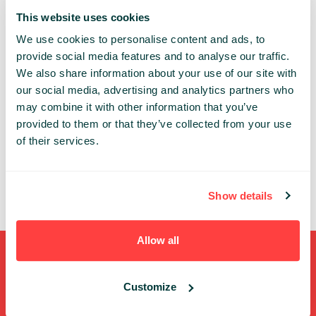
This website uses cookies
TOPICS:
Space
We use cookies to personalise content and ads, to
provide social media features and to analyse our traffic.
JUSTYNA PELC
We also share information about your use of our site with
NEW SPACE MARKETING, RESQUANT
our social media, advertising and analytics partners who
may combine it with other information that you’ve
provided to them or that they’ve collected from your use
NIKODEM SARNA
of their services.
NEW SPACE MARKETING
Show details
Allow all
Shortcuts
Customize
FULL SPEAKERS LIST