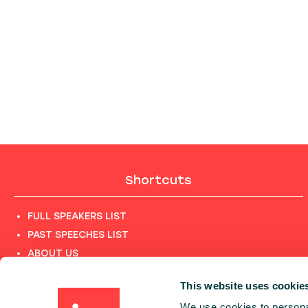
Shortcuts
FULL SPEAKERS LIST
PAST SPEECHES LIST
ABOUT US
PHOTOS
This website uses cookie
CODE OF CONDUCT
We use cookies to personal