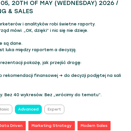
6:05, 20TH OF MAY (WEDNESDAY) 2026 /
G & SALES
keterów i analityków robi świetne raporty.
d mówi: „OK, dzięki” i nic się nie dzieje.
e są dane.
st luka między raportem a decyzją.
rezentacji pokażę, jak przejść drogę:
o rekomendacji finansowej → do decyzji podjętej na sali
dy. Bez 40 wykresów. Bez „wrócimy do tematu”.
Basic
Advanced
Expert
Data Driven
Marketing Strategy
Modern Sales