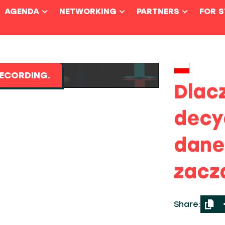
AGENDA
NETWORKING
PARTNERS
FOR 
ECORDING.
Dlac
decy
dane 
zaczą
Share: