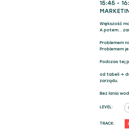
15:45 - 1
MARKETIN
Większość mar
A potem… zarzą
Problemem ni
Problemem je
Podczas tej p
od tabeli → d
zarządu.
Bez lania wo
LEVEL:
TRACK: