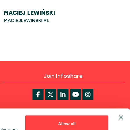
MACIEJ LEWIŃSKI
MACIEJLEWINSKI.PL
Join Infoshare
infoShare Academy
Allow all
alyse our