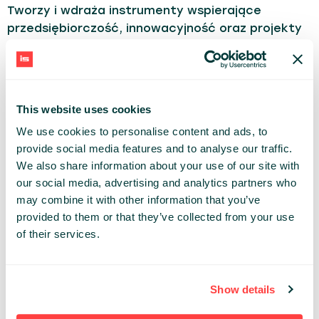
Tworzy i wdraża instrumenty wspierające
przedsiębiorczość, innowacyjność oraz projekty
technologiczne finansowane ze środków
krajowych i UE. Łączy doświadczenie
korporacyjne z praktycznym spojrzeniem na
potrzeby startupów, wspierając współpracę
This website uses cookies
biznesu, administracji i środowiska
We use cookies to personalise content and ads, to
technologicznego.
provide social media features and to analyse our traffic.
We also share information about your use of our site with
Mentorka biznesowa zaangażowana w rozwój
our social media, advertising and analytics partners who
startupów, programów akceleracyjnych i
may combine it with other information that you’ve
przedsiębiorczości kobiet.
provided to them or that they’ve collected from your use
of their services.
BUSINESS
Share:
Show details