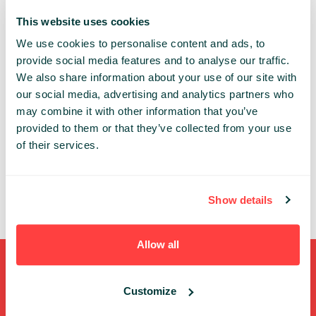
This website uses cookies
DEV CLOUD&DEVOPS
We use cookies to personalise content and ads, to
provide social media features and to analyse our traffic.
Share:
We also share information about your use of our site with
our social media, advertising and analytics partners who
PAST PRESENTATIONS
may combine it with other information that you’ve
provided to them or that they’ve collected from your use
KUBERNETES FUCKUP STORIES! NAUCZMY SIĘ NA
of their services.
BŁĘDACH INNYCH
10:00 - 10:40, 25TH OF MAY (THURSDAY) 2023/
DEV
CLOUD&DEVOPS
Show details
KUBERNETES
Allow all
Shortcuts
Customize
FULL SPEAKERS LIST