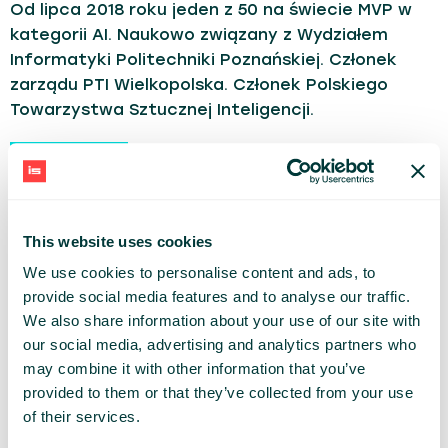
Od lipca 2018 roku jeden z 50 na świecie MVP w
kategorii AI. Naukowo związany z Wydziałem
Informatyki Politechniki Poznańskiej. Członek
zarządu PTI Wielkopolska. Członek Polskiego
Towarzystwa Sztucznej Inteligencji.
DEEPTECH
Share:
This website uses cookies
PAST PRESENTATIONS
We use cookies to personalise content and ads, to
provide social media features and to analyse our traffic.
AI DLA PRZEMYSŁU NA PLATFORMIE AZURE
We also share information about your use of our site with
13:40 - 14:20, 9TH OF MAY (THURSDAY) 2019/
our social media, advertising and analytics partners who
DEEPTECH
may combine it with other information that you’ve
FOR CONFERENCE PASSES+ ONLY
provided to them or that they’ve collected from your use
AI
CLOUD
DEEPTECH
TECH
of their services.