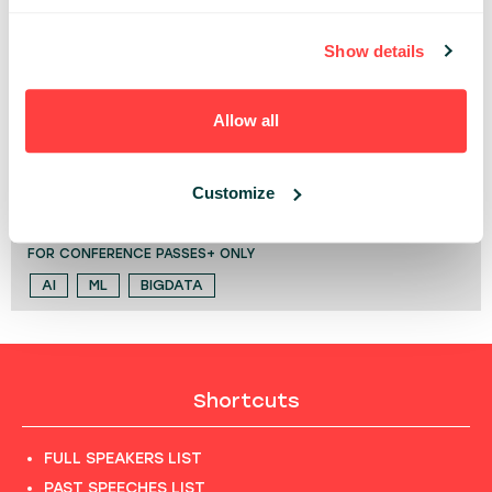
OD IOT DO WYKRESU Z WYKORZYSTANIEM AI
13:30 - 17:00, 22ND OF MAY (TUESDAY) 2018/
Show details
WORKSHOP STAGE #1
AI
ML
PYTHON
Allow all
SZTUCZNA INTELIGENCJA DLA KAŻDEGO, CZYLI
BOTY NA PLATFORMIE AZURE
Customize
11:10 - 11:50, 22ND OF MAY (TUESDAY) 2018/ TECH
PLUS II STAGE
FOR CONFERENCE PASSES+ ONLY
AI
ML
BIGDATA
Shortcuts
FULL SPEAKERS LIST
PAST SPEECHES LIST