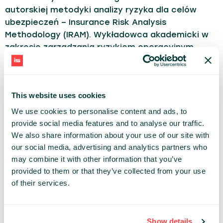
autorskiej metodyki analizy ryzyka dla celów
ubezpieczeń – Insurance Risk Analysis
Methodology (IRAM). Wykładowca akademicki w
zakresie zarządzania ryzykiem operacyjnym.
Autor szeregu publikacji i prac naukowych
z dziedziny ubezpieczenia obiektów
podwyższonego ryzyka, infrastruktury krytycznej
This website uses cookies
oraz zarządzania ryzykiem.
We use cookies to personalise content and ads, to
Z Grupą PZU związany od 2004 roku. W latach
provide social media features and to analyse our traffic.
2009–2015 był odpowiedzialny za inżynierię ryzyka
We also share information about your use of our site with
w PZU SA. Od 2015 roku – lider projektu Centrum
our social media, advertising and analytics partners who
badawczo-rozwojowe PZU LAB SA. W 2017 roku
may combine it with other information that you’ve
został powołany do Zarządu PZU LAB SA.
provided to them or that they’ve collected from your use
of their services.
BUSINESS
Share:
Show details