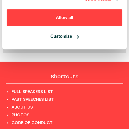
PAST PRESENTATIONS
Allow all
STARTUPY NA FAST TRACKU: JAK INSTYTUCJE I
KORPORACJE NAPĘDZAJĄ AKCELERACJĘ
Customize
10:25 - 10:55, 21ST OF MAY (THURSDAY) 2026/
INNOVATION
Shortcuts
FULL SPEAKERS LIST
PAST SPEECHES LIST
ABOUT US
PHOTOS
CODE OF CONDUCT