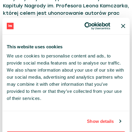
Kapituły Nagrody im. Profesora Leona Kamczarka,
której celem jest uhonorowanie autorów prac
wnoszących nowe ustalenia do stanu wiedzy o
mowie i jej zaburzeniach oraz promowanie
nowatorskiego podejścia badawczego.
Zdobywała doświadczenie w placówkach
This website uses cookies
terapeutycznych i poradniach medycznych
We use cookies to personalise content and ads, to
podczas terapii z osobamii od 1. do 87. r.ż.
provide social media features and to analyse our traffic.
Obecnie prowadzi zajęcia logopedyczne dla
We also share information about your use of our site with
przedsiębiorców i osób występujących publicznie.
our social media, advertising and analytics partners who
Uważa, że każda rozmowa to spotkanie z drugim
may combine it with other information that you’ve
człowiekiem.
provided to them or that they’ve collected from your use
of their services.
BUSINESS
Share:
Show details