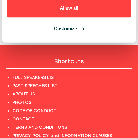
PAST PRESENTATIONS
Allow all
CO NAPRAWDĘ DZIEJE SIĘ PO DEMO DAY?
13:55 - 14:25, 20TH OF MAY (WEDNESDAY) 2026/
Customize
INNOVATION
Shortcuts
FULL SPEAKERS LIST
PAST SPEECHES LIST
ABOUT US
PHOTOS
CODE OF CONDUCT
CONTACT
TERMS AND CONDITIONS
PRIVACY POLICY and INFORMATION CLAUSES