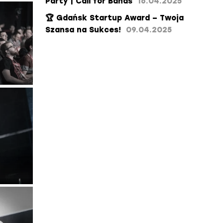
Party | Call for Bands
16.04.2025
​🏆 Gdańsk Startup Award – Twoja
Szansa na Sukces!​
09.04.2025