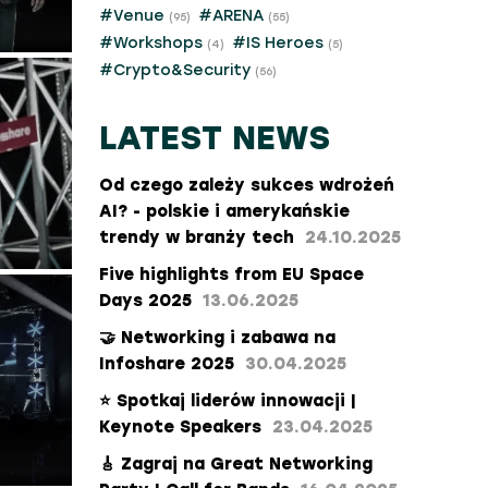
#Venue
#ARENA
(95)
(55)
#Workshops
#IS Heroes
(4)
(5)
#Crypto&Security
(56)
LATEST NEWS
Od czego zależy sukces wdrożeń
AI? - polskie i amerykańskie
trendy w branży tech
24.10.2025
Five highlights from EU Space
Days 2025
13.06.2025
🤝 Networking i zabawa na
Infoshare 2025
30.04.2025
⭐ Spotkaj liderów innowacji |
Keynote Speakers
23.04.2025
🎸 Zagraj na Great Networking