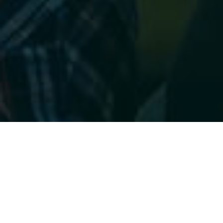
Pomorski Roadshow
MISJĄ INFOSHARE JEST DZIELIĆ SIĘ WIEDZĄ. KTO POWIEDZIAŁ,
ŻE TYLKO W GDAŃSKU?