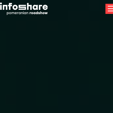
×
MIASTA
OLSZTYN
TORUŃ
BYDGOSZCZ
SZCZECIN
IDEA
PRELEGENCI
KONTAKT