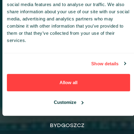
social media features and to analyse our traffic. We also
29.03.2022
share information about your use of our site with our social
17:30
media, advertising and analytics partners who may
combine it with other information that you’ve provided to
CSW
,
them or that they’ve collected from your use of their
Wały gen. Sikorskiego 13
services.
AGENDA
Show details
Allow all
Customize
BYDGOSZCZ