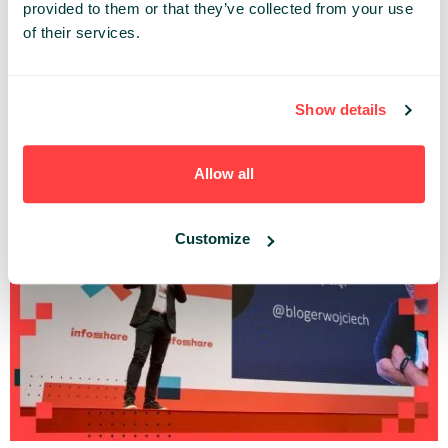
provided to them or that they’ve collected from your use
of their services.
Show details
Neuromarketing (bardzo mocno) w praktyce
Magdalena Urbaniak (MaxTractor)
Infoshare Conference 2024 |
MARKETING
Allow all
STAGE
Customize